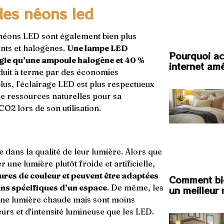
des néons led
néons LED sont également bien plus
nts et halogènes.
Une lampe LED
Pourquoi ac
ie qu’une ampoule halogène et 40 %
internet amé
raduit à terme par des économies
plus, l’éclairage LED est plus respectueux
de ressources naturelles pour sa
O2 lors de son utilisation.
 dans la qualité de leur lumière. Alors que
 une lumière plutôt froide et artificielle,
ures de couleur et peuvent être adaptées
Comment bie
ins spécifiques d’un espace
. De même, les
un meilleur
ne lumière chaude mais sont moins
rs et d’intensité lumineuse que les LED.